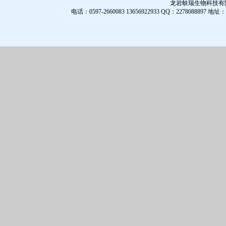
龙岩蚨瑞生物科技有限公
电话：0597-2660083 13656922933 QQ：2278