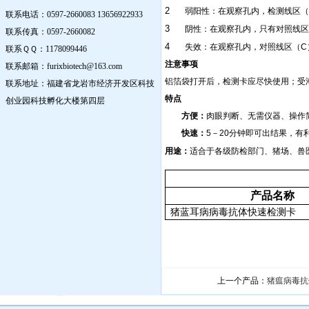
2
弱阳性：在观察孔内，检测线区（
联系电话：0597-2660083 13656922933
3
阴性：在观察孔内，只有对照线区
联系传真：0597-2660082
4
失效：在观察孔内，对照线区（
C
联系ＱＱ：1178099446
注意事项
联系邮箱：furixbiotech@163.com
铝箔袋打开后，检测卡应尽快使用；受
联系地址：福建省龙岩市经济开发区科技
特点
创业园科技孵化大楼第四层
方便：
肉眼判断、无需仪器、操作
快速：
5
－
20
分钟即可出结果，有
用途：
适合于各级防检部门、猪场、兽
产品名称
猪蓝耳病病毒抗体快速检测卡
上一个产品：
猪瘟病毒抗