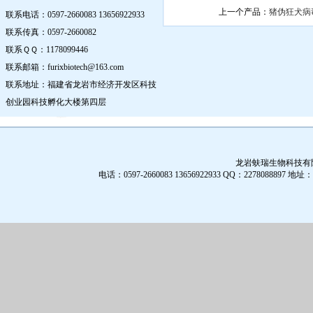
上一个产品：
猪伪狂犬病
联系电话：0597-2660083 13656922933
联系传真：0597-2660082
联系ＱＱ：1178099446
联系邮箱：furixbiotech@163.com
联系地址：福建省龙岩市经济开发区科技
创业园科技孵化大楼第四层
龙岩蚨瑞生物科技有限公
电话：0597-2660083 13656922933 QQ：2278