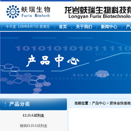
今天是:
126年8月7日 星期五
首页
关于我们
新闻中心
产
当前位置：
产品中心
>
胶体金快速检
ELISA试剂盒
猪病ELISA试剂盒