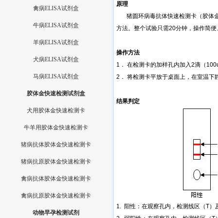
原理
禽病ELISA试剂盒
猪圆环病毒抗体快速检测卡（胶体
牛病ELISA试剂盒
方法。整个试验只需
20
分钟，操作简便
羊病ELISA试剂盒
操作方法
犬病ELISA试剂盒
1
．
在检测卡的加样孔内加入
2
滴（
100
马病ELISA试剂盒
2
．
将检测卡平放于桌面上，在室温下
胶体金快速检测试剂盒
结果判定
犬用胶体金快速检测卡
牛羊用胶体金快速检测卡
猪病抗体胶体金快速检测卡
猪病抗原胶体金快速检测卡
禽病抗体胶体金快速检测卡
禽病抗原胶体金快速检测卡
1.
阳性：在观察孔内，检测线区（
T
）
动物早孕检测试剂