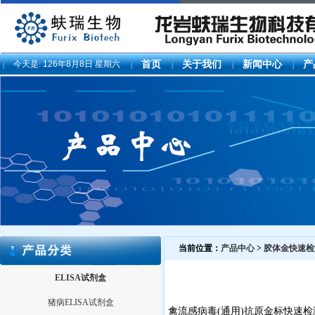
今天是:
126年8月8日 星期六
首页
关于我们
新闻中心
产
当前位置：
产品中心
>
胶体金快速检
ELISA试剂盒
猪病ELISA试剂盒
禽流感病毒(通用)抗原金标快速检